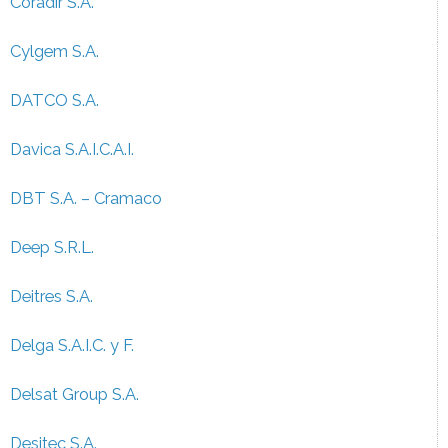
Coradir S.A.
Cylgem S.A.
DATCO S.A.
Davica S.A.I.C.A.I.
DBT S.A. – Cramaco
Deep S.R.L.
Deitres S.A.
Delga S.A.I.C. y F.
Delsat Group S.A.
Desitec S.A.