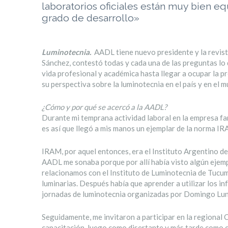
laboratorios oficiales están muy bien eq
grado de desarrollo»
Luminotecnia.
AADL tiene nuevo presidente y la revis
Sánchez, contestó todas y cada una de las preguntas lo 
vida profesional y académica hasta llegar a ocupar la pr
su perspectiva sobre la luminotecnia en el país y en el 
¿Cómo y por qué se acercó a la AADL?
Durante mi temprana actividad laboral en la empresa fam
es así que llegó a mis manos un ejemplar de la norma 
IRAM, por aquel entonces, era el Instituto Argentino de
AADL me sonaba porque por allí había visto algún ejem
relacionamos con el Instituto de Luminotecnia de Tucum
luminarias. Después había que aprender a utilizar los i
jornadas de luminotecnia organizadas por Domingo Luna, 
Seguidamente, me invitaron a participar en la regional
capacitación, luego como disertante y más tarde como 