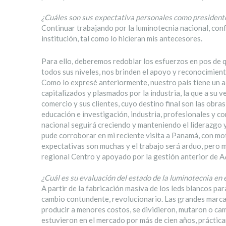
¿Cuáles son sus expectativa personales como presiden
Continuar trabajando por la luminotecnia nacional, con
institución, tal como lo hicieran mis antecesores.
Para ello, deberemos redoblar los esfuerzos en pos de q
todos sus niveles, nos brinden el apoyo y reconocimient
Como lo expresé anteriormente, nuestro país tiene un al
capitalizados y plasmados por la industria, la que a su
comercio y sus clientes, cuyo destino final son las obra
educación e investigación, industria, profesionales y c
nacional seguirá creciendo y manteniendo el liderazgo y
pude corroborar en mi reciente visita a Panamá, con mot
expectativas son muchas y el trabajo será arduo, pero 
regional Centro y apoyado por la gestión anterior de AA
¿Cuál es su evaluación del estado de la luminotecnia en
A partir de la fabricación masiva de los leds blancos pa
cambio contundente, revolucionario. Las grandes marcas 
producir a menores costos, se dividieron, mutaron o c
estuvieron en el mercado por más de cien años, prácti