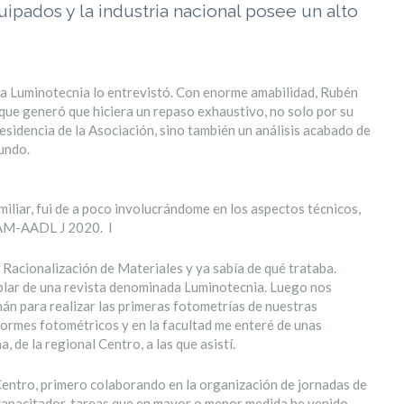
uipados y la industria nacional posee un alto
ta Luminotecnia lo entrevistó. Con enorme amabilidad, Rubén
que generó que hiciera un repaso exhaustivo, no solo por su
esidencia de la Asociación, sino también un análisis acabado de
mundo.
iliar, fui de a poco involucrándome en los aspectos técnicos,
IRAM-AADL J 2020. I
 Racionalización de Materiales y ya sabía de qué trataba.
plar de una revista denominada Luminotecnia. Luego nos
án para realizar las primeras fotometrías de nuestras
nformes fotométricos y en la facultad me enteré de unas
de la regional Centro, a las que asistí.
 Centro, primero colaborando en la organización de jornadas de
capacitador, tareas que en mayor o menor medida he venido