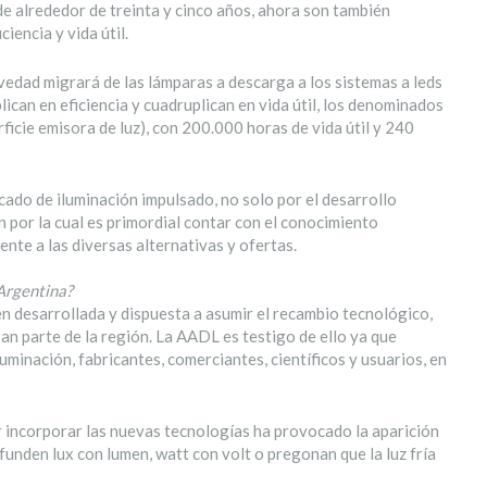
e alrededor de treinta y cinco años, ahora son también
iencia y vida útil.
evedad migrará de las lámparas a descarga a los sistemas a leds
lican en eficiencia y cuadruplican en vida útil, los denominados
erficie emisora de luz), con 200.000 horas de vida útil y 240
ado de iluminación impulsado, no solo por el desarrollo
n por la cual es primordial contar con el conocimiento
rente a las diversas alternativas y ofertas.
 Argentina?
n desarrollada y dispuesta a asumir el recambio tecnológico,
ran parte de la región. La AADL es testigo de ello ya que
minación, fabricantes, comerciantes, científicos y usuarios, en
or incorporar las nuevas tecnologías ha provocado la aparición
funden lux con lumen, watt con volt o pregonan que la luz fría