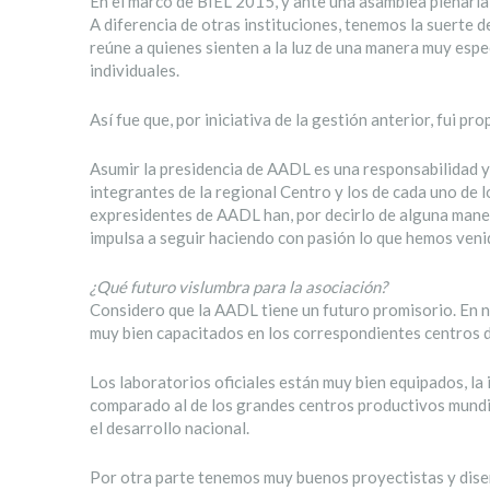
En el marco de BIEL 2015, y ante una asamblea plenaria
A diferencia de otras instituciones, tenemos la suerte 
reúne a quienes sienten a la luz de una manera muy espe
individuales.
Así fue que, por iniciativa de la gestión anterior, fui 
Asumir la presidencia de AADL es una responsabilidad 
integrantes de la regional Centro y los de cada uno de 
expresidentes de AADL han, por decirlo de alguna manera
impulsa a seguir haciendo con pasión lo que hemos veni
¿Qué futuro vislumbra para la asociación?
Considero que la AADL tiene un futuro promisorio. En 
muy bien capacitados en los correspondientes centros d
Los laboratorios oficiales están muy bien equipados, la 
comparado al de los grandes centros productivos mundi
el desarrollo nacional.
Por otra parte tenemos muy buenos proyectistas y diseñ