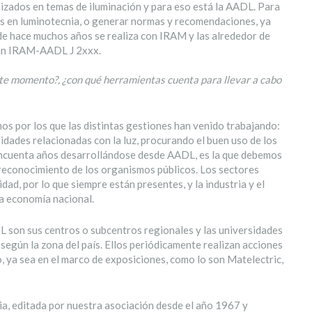
lizados en temas de iluminación y para eso está la AADL. Para
tos en luminotecnia, o generar normas y recomendaciones, ya
sde hace muchos años se realiza con IRAM y las alrededor de
nan IRAM-AADL J 2xxx.
ste momento?, ¿con qué herramientas cuenta para llevar a cabo
os por los que las distintas gestiones han venido trabajando:
idades relacionadas con la luz, procurando el buen uso de los
cincuenta años desarrollándose desde AADL, es la que debemos
reconocimiento de los organismos públicos. Los sectores
dad, por lo que siempre están presentes, y la industria y el
a economía nacional.
 son sus centros o subcentros regionales y las universidades
según la zona del país. Ellos periódicamente realizan acciones
o, ya sea en el marco de exposiciones, como lo son Matelectric,
a, editada por nuestra asociación desde el año 1967 y