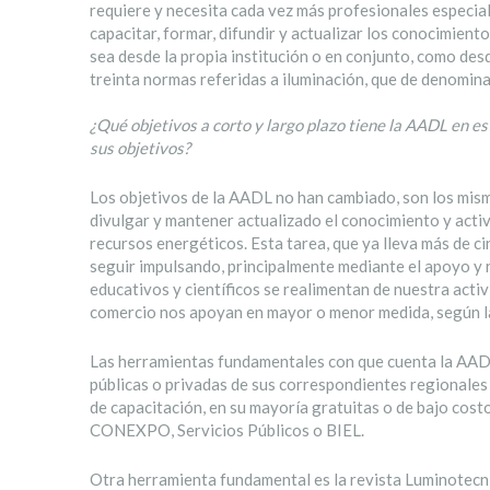
requiere y necesita cada vez más profesionales especia
capacitar, formar, difundir y actualizar los conocimien
sea desde la propia institución o en conjunto, como de
treinta normas referidas a iluminación, que de denomi
¿Qué objetivos a corto y largo plazo tiene la AADL en e
sus objetivos?
Los objetivos de la AADL no han cambiado, son los mism
divulgar y mantener actualizado el conocimiento y activ
recursos energéticos. Esta tarea, que ya lleva más de 
seguir impulsando, principalmente mediante el apoyo y 
educativos y científicos se realimentan de nuestra activi
comercio nos apoyan en mayor o menor medida, según l
Las herramientas fundamentales con que cuenta la AADL
públicas o privadas de sus correspondientes regionales 
de capacitación, en su mayoría gratuitas o de bajo cost
CONEXPO, Servicios Públicos o BIEL.
Otra herramienta fundamental es la revista Luminotecni