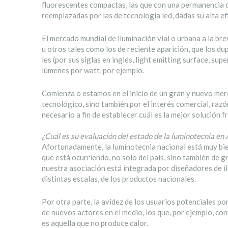
fluorescentes compactas, las que con una permanencia d
reemplazadas por las de tecnología led, dadas su alta efic
El mercado mundial de iluminación vial o urbana a la br
u otros tales como los de reciente aparición, que los dup
les (por sus siglas en inglés, light emitting surface, sup
lúmenes por watt, por ejemplo.
Comienza o estamos en el inicio de un gran y nuevo merc
tecnológico, sino también por el interés comercial, razó
necesario a fin de establecer cuál es la mejor solución f
¿Cuál es su evaluación del estado de la luminotecnia en
Afortunadamente, la luminotecnia nacional está muy bie
que está ocurriendo, no solo del país, sino también de g
nuestra asociación está integrada por diseñadores de ilu
distintas escalas, de los productos nacionales.
Por otra parte, la avidez de los usuarios potenciales p
de nuevos actores en el medio, los que, por ejemplo, con
es aquella que no produce calor.